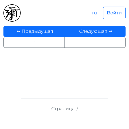
ru
Войти
↢ Предыдущая
Следующая ↣
+
−
Страница:
/